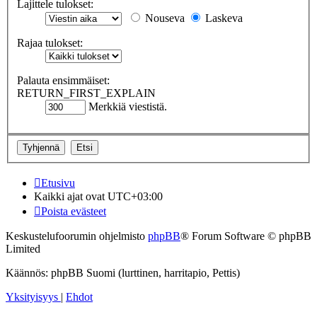
Lajittele tulokset:
Nouseva
Laskeva
Rajaa tulokset:
Palauta ensimmäiset:
RETURN_FIRST_EXPLAIN
Merkkiä viestistä.
Etusivu
Kaikki ajat ovat
UTC+03:00
Poista evästeet
Keskustelufoorumin ohjelmisto
phpBB
® Forum Software © phpBB
Limited
Käännös: phpBB Suomi (lurttinen, harritapio, Pettis)
Yksityisyys
|
Ehdot