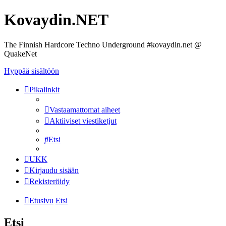
Kovaydin.NET
The Finnish Hardcore Techno Underground #kovaydin.net @
QuakeNet
Hyppää sisältöön
Pikalinkit
Vastaamattomat aiheet
Aktiiviset viestiketjut
Etsi
UKK
Kirjaudu sisään
Rekisteröidy
Etusivu
Etsi
Etsi