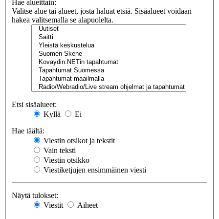
Hae alueittain:
Valitse alue tai alueet, josta haluat etsiä. Sisäalueet voidaan
hakea valitsemalla se alapuolelta.
Etsi sisäalueet:
Kyllä
Ei
Hae täältä:
Viestin otsikot ja tekstit
Vain teksti
Viestin otsikko
Viestiketjujen ensimmäinen viesti
Näytä tulokset:
Viestit
Aiheet