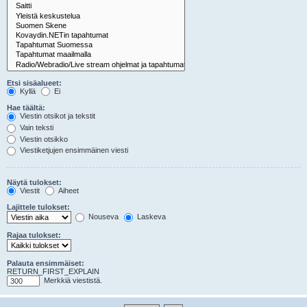
Etsi sisäalueet:
Kyllä
Ei
Hae täältä:
Viestin otsikot ja tekstit
Vain teksti
Viestin otsikko
Viestiketjujen ensimmäinen viesti
Näytä tulokset:
Viestit
Aiheet
Lajittele tulokset:
Nouseva
Laskeva
Rajaa tulokset:
Palauta ensimmäiset:
RETURN_FIRST_EXPLAIN
Merkkiä viestistä.