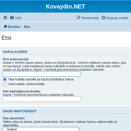
Kovaydin.NET
UKK
Rekisteröidy
Kirjaudu sisään
Etusivu
Etsi
Etsi
HAKULAUSEKE
Etsi avainsanoja:
Aseta
+
merkki sanan eteen, jonka on löydyttävä ja
-
merkki sellaisen sanan eteen, jota
ei saa löytyä. Laita haettavat sanat sulkuihin erotettuna
|
-merkillä, mikäli vain yhden
sanan on löydyttävä. Käytä *-merkkiä jokerimerkkinä osittaisiin hakuihin.
Hae kaikilla sanoilla tai käytä kirjoitettua hakua
Hae kaikilla vaihtoehdoilla
Hae käyttäjätunnuksella:
Käytä *-merkkiä jokerimerkkinä osittaisiin hakuihin.
HAUN VAIHTOEHDOT
Hae alueittain:
Valitse alue tai alueet, josta haluat etsiä. Sisäalueet voidaan hakea valitsemalla se
alapuolelta.