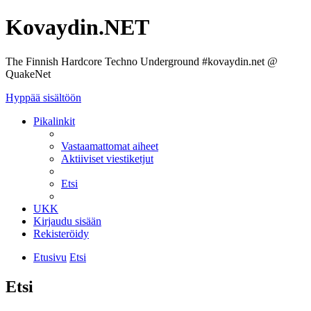
Kovaydin.NET
The Finnish Hardcore Techno Underground #kovaydin.net @
QuakeNet
Hyppää sisältöön
Pikalinkit
Vastaamattomat aiheet
Aktiiviset viestiketjut
Etsi
UKK
Kirjaudu sisään
Rekisteröidy
Etusivu
Etsi
Etsi