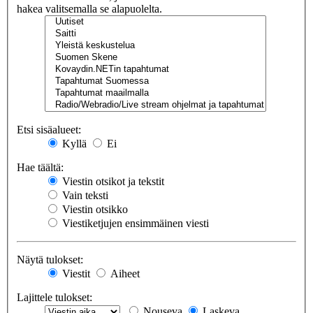
hakea valitsemalla se alapuolelta.
Etsi sisäalueet:
Kyllä
Ei
Hae täältä:
Viestin otsikot ja tekstit
Vain teksti
Viestin otsikko
Viestiketjujen ensimmäinen viesti
Näytä tulokset:
Viestit
Aiheet
Lajittele tulokset:
Nouseva
Laskeva