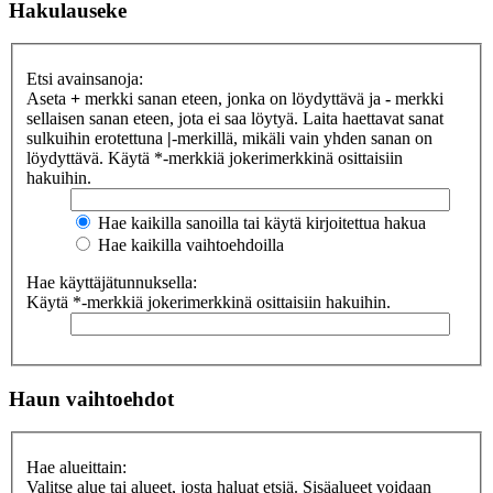
Hakulauseke
Etsi avainsanoja:
Aseta
+
merkki sanan eteen, jonka on löydyttävä ja
-
merkki
sellaisen sanan eteen, jota ei saa löytyä. Laita haettavat sanat
sulkuihin erotettuna
|
-merkillä, mikäli vain yhden sanan on
löydyttävä. Käytä *-merkkiä jokerimerkkinä osittaisiin
hakuihin.
Hae kaikilla sanoilla tai käytä kirjoitettua hakua
Hae kaikilla vaihtoehdoilla
Hae käyttäjätunnuksella:
Käytä *-merkkiä jokerimerkkinä osittaisiin hakuihin.
Haun vaihtoehdot
Hae alueittain:
Valitse alue tai alueet, josta haluat etsiä. Sisäalueet voidaan