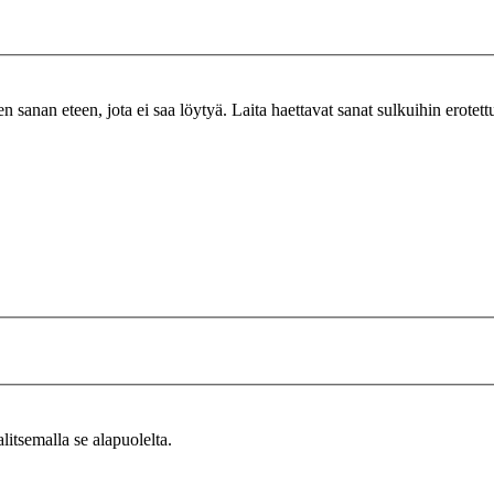
n sanan eteen, jota ei saa löytyä. Laita haettavat sanat sulkuihin erotet
alitsemalla se alapuolelta.