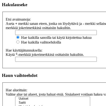
Hakulauseke
Etsi avainsanoja:
Aseta
+
merkki sanan eteen, jonka on löydyttävä ja
-
merkki sellaise
merkkiä jokerimerkkinä osittaisiin hakuihin.
Hae kaikilla sanoilla tai käytä kirjoitettua hakua
Hae kaikilla vaihtoehdoilla
Hae käyttäjätunnuksella:
Käytä *-merkkiä jokerimerkkinä osittaisiin hakuihin.
Haun vaihtoehdot
Hae alueittain:
Valitse alue tai alueet, josta haluat etsiä. Sisäalueet voidaan hakea v