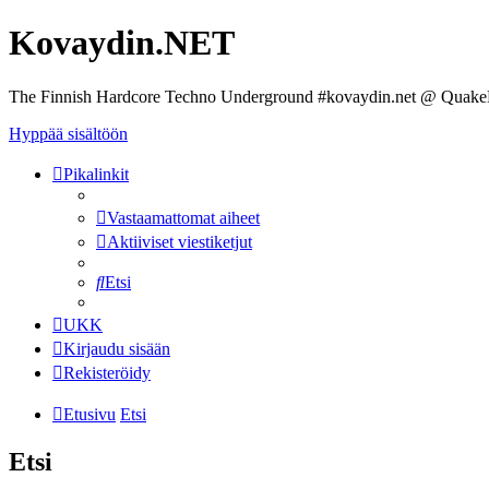
Kovaydin.NET
The Finnish Hardcore Techno Underground #kovaydin.net @ Quake
Hyppää sisältöön
Pikalinkit
Vastaamattomat aiheet
Aktiiviset viestiketjut
Etsi
UKK
Kirjaudu sisään
Rekisteröidy
Etusivu
Etsi
Etsi