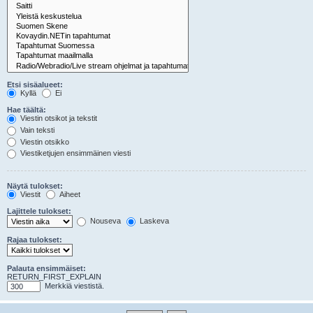
Etsi sisäalueet:
Kyllä
Ei
Hae täältä:
Viestin otsikot ja tekstit
Vain teksti
Viestin otsikko
Viestiketjujen ensimmäinen viesti
Näytä tulokset:
Viestit
Aiheet
Lajittele tulokset:
Nouseva
Laskeva
Rajaa tulokset:
Palauta ensimmäiset:
RETURN_FIRST_EXPLAIN
Merkkiä viestistä.