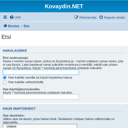
Kovaydin.NET
UKK
Rekisteröidy
Kirjaudu sisään
Etusivu
Etsi
Etsi
HAKULAUSEKE
Etsi avainsanoja:
Aseta
+
merkki sanan eteen, jonka on löydyttävä ja
-
merkki sellaisen sanan eteen, jota
ei saa löytyä. Laita haettavat sanat sulkuihin erotettuna
|
-merkillä, mikäli vain yhden
sanan on löydyttävä. Käytä *-merkkiä jokerimerkkinä osittaisiin hakuihin.
Hae kaikilla sanoilla tai käytä kirjoitettua hakua
Hae kaikilla vaihtoehdoilla
Hae käyttäjätunnuksella:
Käytä *-merkkiä jokerimerkkinä osittaisiin hakuihin.
HAUN VAIHTOEHDOT
Hae alueittain:
Valitse alue tai alueet, josta haluat etsiä. Sisäalueet voidaan hakea valitsemalla se
alapuolelta.