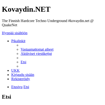
Kovaydin.NET
The Finnish Hardcore Techno Underground #kovaydin.net @
QuakeNet
Hyppää sisältöön
Pikalinkit
Vastaamattomat aiheet
Aktiiviset viestiketjut
Etsi
UKK
Kirjaudu sisään
Rekisteröidy
Etusivu
Etsi
Etsi