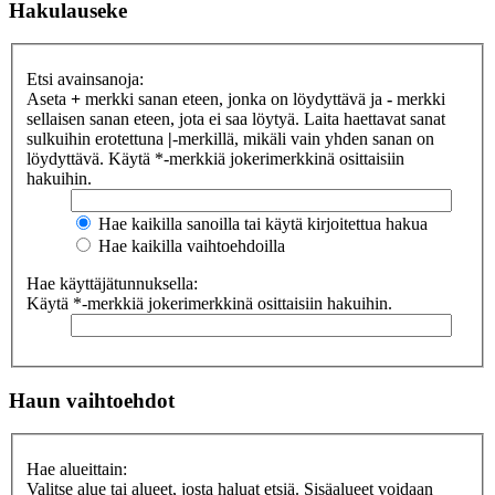
Hakulauseke
Etsi avainsanoja:
Aseta
+
merkki sanan eteen, jonka on löydyttävä ja
-
merkki
sellaisen sanan eteen, jota ei saa löytyä. Laita haettavat sanat
sulkuihin erotettuna
|
-merkillä, mikäli vain yhden sanan on
löydyttävä. Käytä *-merkkiä jokerimerkkinä osittaisiin
hakuihin.
Hae kaikilla sanoilla tai käytä kirjoitettua hakua
Hae kaikilla vaihtoehdoilla
Hae käyttäjätunnuksella:
Käytä *-merkkiä jokerimerkkinä osittaisiin hakuihin.
Haun vaihtoehdot
Hae alueittain:
Valitse alue tai alueet, josta haluat etsiä. Sisäalueet voidaan