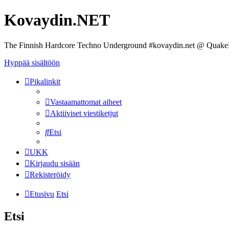
Kovaydin.NET
The Finnish Hardcore Techno Underground #kovaydin.net @ Quake
Hyppää sisältöön
Pikalinkit
Vastaamattomat aiheet
Aktiiviset viestiketjut
Etsi
UKK
Kirjaudu sisään
Rekisteröidy
Etusivu
Etsi
Etsi