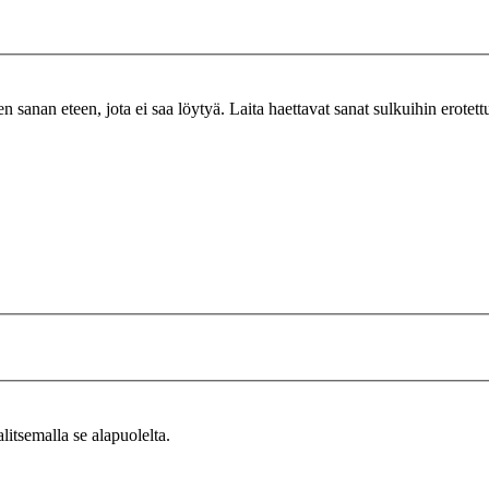
n sanan eteen, jota ei saa löytyä. Laita haettavat sanat sulkuihin erotet
alitsemalla se alapuolelta.