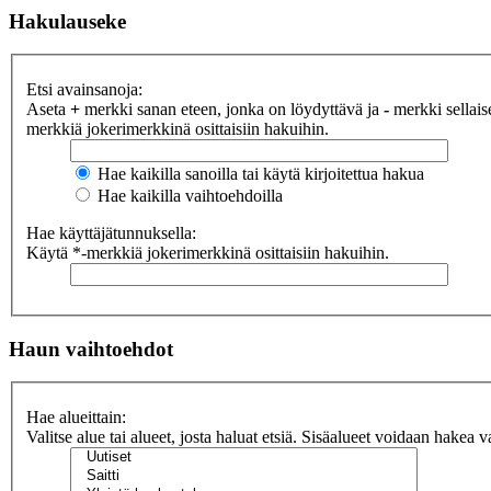
Hakulauseke
Etsi avainsanoja:
Aseta
+
merkki sanan eteen, jonka on löydyttävä ja
-
merkki sellaise
merkkiä jokerimerkkinä osittaisiin hakuihin.
Hae kaikilla sanoilla tai käytä kirjoitettua hakua
Hae kaikilla vaihtoehdoilla
Hae käyttäjätunnuksella:
Käytä *-merkkiä jokerimerkkinä osittaisiin hakuihin.
Haun vaihtoehdot
Hae alueittain:
Valitse alue tai alueet, josta haluat etsiä. Sisäalueet voidaan hakea v