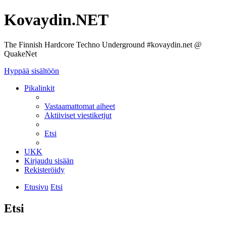
Kovaydin.NET
The Finnish Hardcore Techno Underground #kovaydin.net @
QuakeNet
Hyppää sisältöön
Pikalinkit
Vastaamattomat aiheet
Aktiiviset viestiketjut
Etsi
UKK
Kirjaudu sisään
Rekisteröidy
Etusivu
Etsi
Etsi