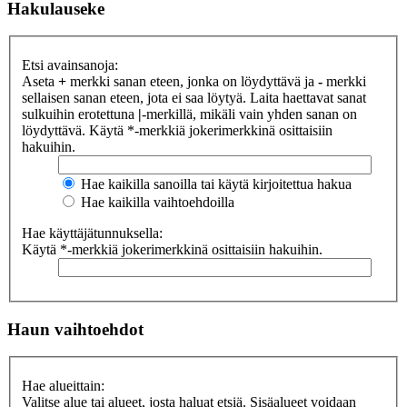
Hakulauseke
Etsi avainsanoja:
Aseta
+
merkki sanan eteen, jonka on löydyttävä ja
-
merkki
sellaisen sanan eteen, jota ei saa löytyä. Laita haettavat sanat
sulkuihin erotettuna
|
-merkillä, mikäli vain yhden sanan on
löydyttävä. Käytä *-merkkiä jokerimerkkinä osittaisiin
hakuihin.
Hae kaikilla sanoilla tai käytä kirjoitettua hakua
Hae kaikilla vaihtoehdoilla
Hae käyttäjätunnuksella:
Käytä *-merkkiä jokerimerkkinä osittaisiin hakuihin.
Haun vaihtoehdot
Hae alueittain:
Valitse alue tai alueet, josta haluat etsiä. Sisäalueet voidaan