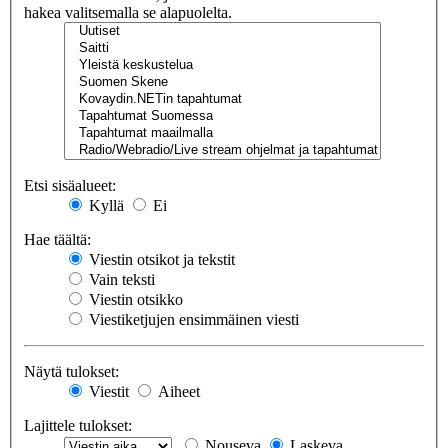
hakea valitsemalla se alapuolelta.
Etsi sisäalueet:
Kyllä
Ei
Hae täältä:
Viestin otsikot ja tekstit
Vain teksti
Viestin otsikko
Viestiketjujen ensimmäinen viesti
Näytä tulokset:
Viestit
Aiheet
Lajittele tulokset:
Nouseva
Laskeva