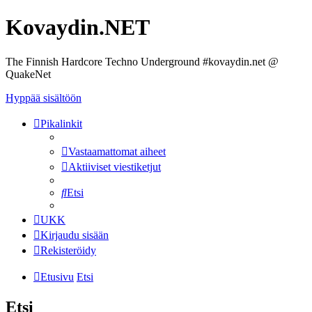
Kovaydin.NET
The Finnish Hardcore Techno Underground #kovaydin.net @
QuakeNet
Hyppää sisältöön
Pikalinkit
Vastaamattomat aiheet
Aktiiviset viestiketjut
Etsi
UKK
Kirjaudu sisään
Rekisteröidy
Etusivu
Etsi
Etsi