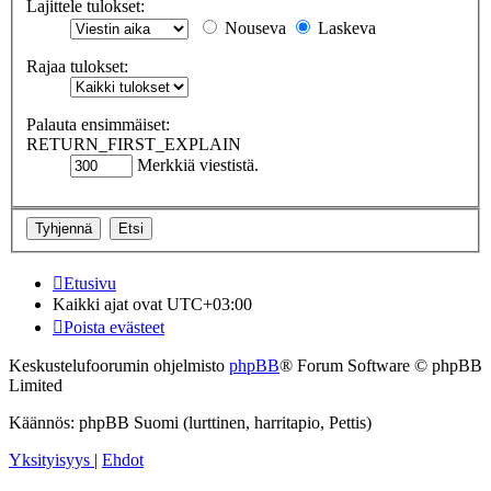
Lajittele tulokset:
Nouseva
Laskeva
Rajaa tulokset:
Palauta ensimmäiset:
RETURN_FIRST_EXPLAIN
Merkkiä viestistä.
Etusivu
Kaikki ajat ovat
UTC+03:00
Poista evästeet
Keskustelufoorumin ohjelmisto
phpBB
® Forum Software © phpBB
Limited
Käännös: phpBB Suomi (lurttinen, harritapio, Pettis)
Yksityisyys
|
Ehdot