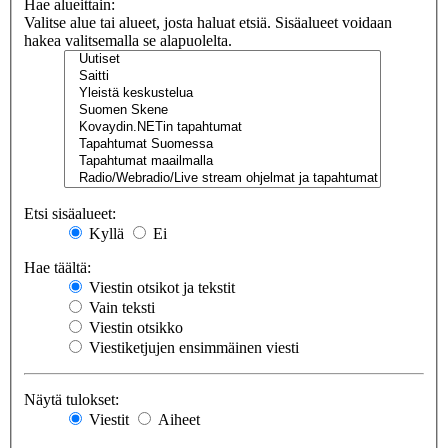
Hae alueittain:
Valitse alue tai alueet, josta haluat etsiä. Sisäalueet voidaan
hakea valitsemalla se alapuolelta.
Etsi sisäalueet:
Kyllä
Ei
Hae täältä:
Viestin otsikot ja tekstit
Vain teksti
Viestin otsikko
Viestiketjujen ensimmäinen viesti
Näytä tulokset:
Viestit
Aiheet