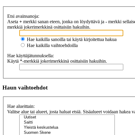
Etsi avainsanoja:
Aseta
+
merkki sanan eteen, jonka on löydyttävä ja
-
merkki sellaise
merkkiä jokerimerkkinä osittaisiin hakuihin.
Hae kaikilla sanoilla tai käytä kirjoitettua hakua
Hae kaikilla vaihtoehdoilla
Hae käyttäjätunnuksella:
Käytä *-merkkiä jokerimerkkinä osittaisiin hakuihin.
Haun vaihtoehdot
Hae alueittain:
Valitse alue tai alueet, josta haluat etsiä. Sisäalueet voidaan hakea v