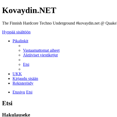
Kovaydin.NET
The Finnish Hardcore Techno Underground #kovaydin.net @ Quake
Hyppää sisältöön
Pikalinkit
Vastaamattomat aiheet
Aktiiviset viestiketjut
Etsi
UKK
Kirjaudu sisään
Rekisteröidy
Etusivu
Etsi
Etsi
Hakulauseke