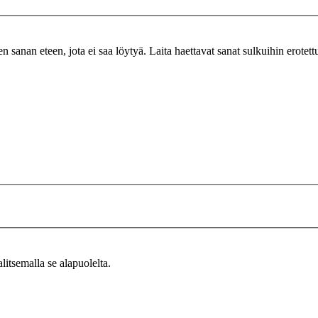
n sanan eteen, jota ei saa löytyä. Laita haettavat sanat sulkuihin erotet
alitsemalla se alapuolelta.