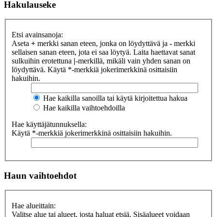
Hakulauseke
Etsi avainsanoja:
Aseta
+
merkki sanan eteen, jonka on löydyttävä ja
-
merkki
sellaisen sanan eteen, jota ei saa löytyä. Laita haettavat sanat
sulkuihin erotettuna
|
-merkillä, mikäli vain yhden sanan on
löydyttävä. Käytä *-merkkiä jokerimerkkinä osittaisiin
hakuihin.
Hae kaikilla sanoilla tai käytä kirjoitettua hakua
Hae kaikilla vaihtoehdoilla
Hae käyttäjätunnuksella:
Käytä *-merkkiä jokerimerkkinä osittaisiin hakuihin.
Haun vaihtoehdot
Hae alueittain:
Valitse alue tai alueet, josta haluat etsiä. Sisäalueet voidaan