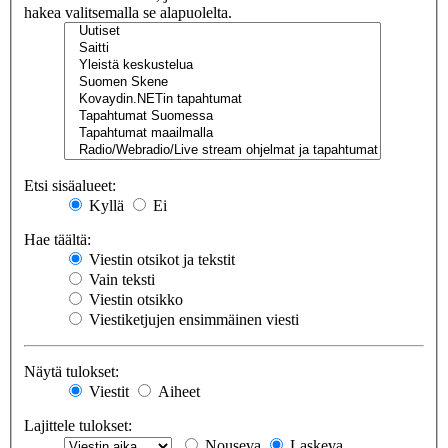
hakea valitsemalla se alapuolelta.
Etsi sisäalueet:
Kyllä
Ei
Hae täältä:
Viestin otsikot ja tekstit
Vain teksti
Viestin otsikko
Viestiketjujen ensimmäinen viesti
Näytä tulokset:
Viestit
Aiheet
Lajittele tulokset:
Nouseva
Laskeva