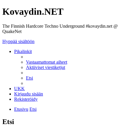
Kovaydin.NET
The Finnish Hardcore Techno Underground #kovaydin.net @
QuakeNet
Hyppää sisältöön
Pikalinkit
Vastaamattomat aiheet
Aktiiviset viestiketjut
Etsi
UKK
Kirjaudu sisään
Rekisteröidy
Etusivu
Etsi
Etsi