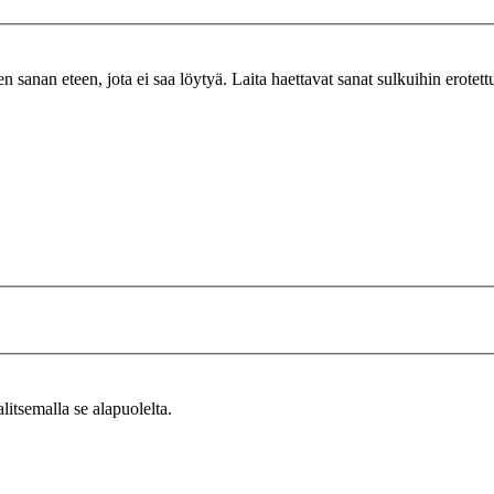
n sanan eteen, jota ei saa löytyä. Laita haettavat sanat sulkuihin erotet
alitsemalla se alapuolelta.