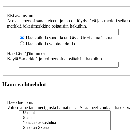
Etsi avainsanoja:
Aseta
+
merkki sanan eteen, jonka on löydyttävä ja
-
merkki sellaise
merkkiä jokerimerkkinä osittaisiin hakuihin.
Hae kaikilla sanoilla tai käytä kirjoitettua hakua
Hae kaikilla vaihtoehdoilla
Hae käyttäjätunnuksella:
Käytä *-merkkiä jokerimerkkinä osittaisiin hakuihin.
Haun vaihtoehdot
Hae alueittain:
Valitse alue tai alueet, josta haluat etsiä. Sisäalueet voidaan hakea v