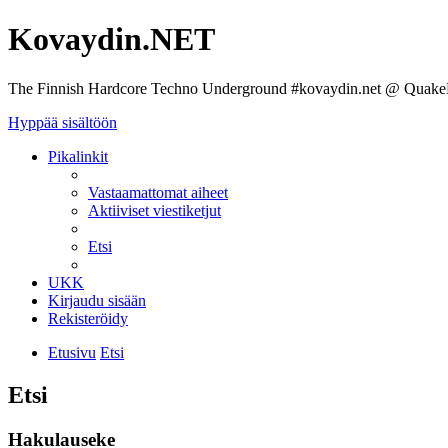
Kovaydin.NET
The Finnish Hardcore Techno Underground #kovaydin.net @ Quake
Hyppää sisältöön
Pikalinkit
Vastaamattomat aiheet
Aktiiviset viestiketjut
Etsi
UKK
Kirjaudu sisään
Rekisteröidy
Etusivu
Etsi
Etsi
Hakulauseke