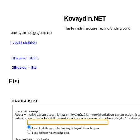
Kovaydin.NET
The Finnish Hardcore Techno Underground
#kovaydin.net @ QuakeNet
Hyppää sisältöön
Pikalinkit
UKK
Etusivu
Etsi
Etsi
HAKULAUSEKE
Etsi avainsanoja:
Aseta
+
merkki sanan eteen, jonka on löydyttävä ja
-
merkki sellaisen sanan eteen, jota
sulkuihin erotettuna
|
-merkillä, mikäli vain yhden sanan on löydyttävä. Käytä *-merkkiä jo
Hae kaikilla sanoilla tai käytä kirjoitettua hakua
Hae kaikilla vaihtoehdoilla
Hae käyttäjätunnuksella: