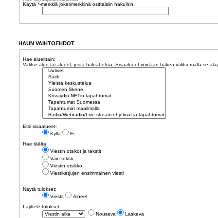
Käytä *-merkkiä jokerimerkkinä osittaisiin hakuihin.
HAUN VAIHTOEHDOT
Hae alueittain:
Valitse alue tai alueet, josta haluat etsiä. Sisäalueet voidaan hakea valitsemalla se ala
Etsi sisäalueet:
Kyllä
Ei
Hae täältä:
Viestin otsikot ja tekstit
Vain teksti
Viestin otsikko
Viestiketjujen ensimmäinen viesti
Näytä tulokset:
Viestit
Aiheet
Lajittele tulokset:
Nouseva
Laskeva