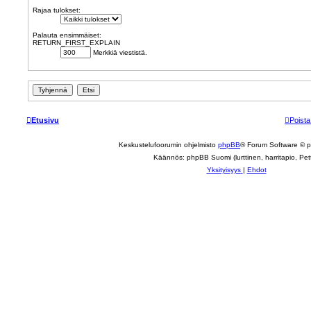
Rajaa tulokset:
Palauta ensimmäiset:
RETURN_FIRST_EXPLAIN
Merkkiä viestistä.
Etusivu
Poista
Keskustelufoorumin ohjelmisto
phpBB
® Forum Software © 
Käännös: phpBB Suomi (lurttinen, harritapio, Pett
Yksityisyys
|
Ehdot