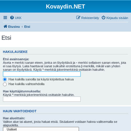
Kovaydin.NET
UKK
Rekisteröidy
Kirjaudu sisään
Etusivu
Etsi
Etsi
HAKULAUSEKE
Etsi avainsanoja:
Aseta
+
merkki sanan eteen, jonka on löydyttävä ja
-
merkki sellaisen sanan eteen, jota
ei saa löytyä. Laita haettavat sanat sulkuihin erotettuna
|
-merkillä, mikäli vain yhden
sanan on löydyttävä. Käytä *-merkkiä jokerimerkkinä osittaisiin hakuihin.
Hae kaikilla sanoilla tai käytä kirjoitettua hakua
Hae kaikilla vaihtoehdoilla
Hae käyttäjätunnuksella:
Käytä *-merkkiä jokerimerkkinä osittaisiin hakuihin.
HAUN VAIHTOEHDOT
Hae alueittain:
Valitse alue tai alueet, josta haluat etsiä. Sisäalueet voidaan hakea valitsemalla se
alapuolelta.