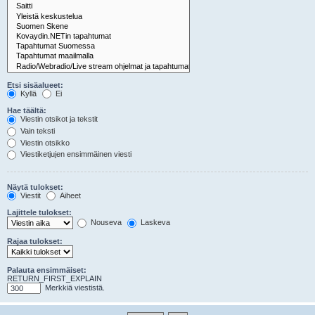
Etsi sisäalueet:
Kyllä
Ei
Hae täältä:
Viestin otsikot ja tekstit
Vain teksti
Viestin otsikko
Viestiketjujen ensimmäinen viesti
Näytä tulokset:
Viestit
Aiheet
Lajittele tulokset:
Nouseva
Laskeva
Rajaa tulokset:
Palauta ensimmäiset:
RETURN_FIRST_EXPLAIN
Merkkiä viestistä.