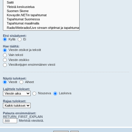
Etsi sisäalueet:
Kyllä
Ei
Hae täältä:
Viestin otsikot ja tekstit
Vain teksti
Viestin otsikko
Viestiketjujen ensimmäinen viesti
Näytä tulokset:
Viestit
Aiheet
Lajittele tulokset:
Nouseva
Laskeva
Rajaa tulokset:
Palauta ensimmäiset:
RETURN_FIRST_EXPLAIN
Merkkiä viestistä.