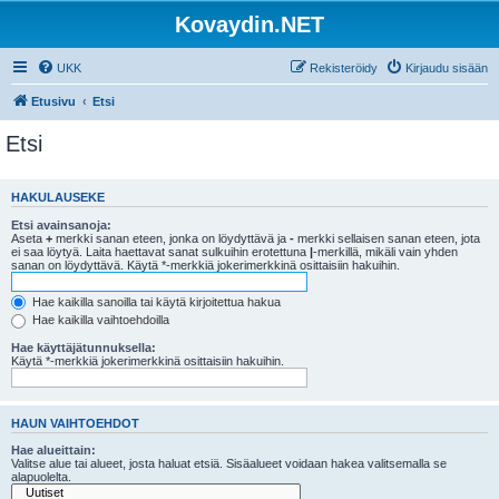
Kovaydin.NET
UKK
Rekisteröidy
Kirjaudu sisään
Etusivu
Etsi
Etsi
HAKULAUSEKE
Etsi avainsanoja:
Aseta
+
merkki sanan eteen, jonka on löydyttävä ja
-
merkki sellaisen sanan eteen, jota
ei saa löytyä. Laita haettavat sanat sulkuihin erotettuna
|
-merkillä, mikäli vain yhden
sanan on löydyttävä. Käytä *-merkkiä jokerimerkkinä osittaisiin hakuihin.
Hae kaikilla sanoilla tai käytä kirjoitettua hakua
Hae kaikilla vaihtoehdoilla
Hae käyttäjätunnuksella:
Käytä *-merkkiä jokerimerkkinä osittaisiin hakuihin.
HAUN VAIHTOEHDOT
Hae alueittain:
Valitse alue tai alueet, josta haluat etsiä. Sisäalueet voidaan hakea valitsemalla se
alapuolelta.