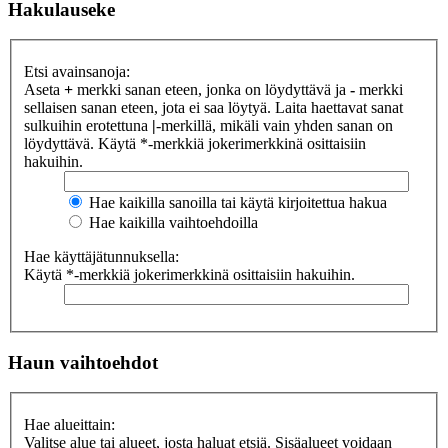
Hakulauseke
Etsi avainsanoja:
Aseta
+
merkki sanan eteen, jonka on löydyttävä ja
-
merkki
sellaisen sanan eteen, jota ei saa löytyä. Laita haettavat sanat
sulkuihin erotettuna
|
-merkillä, mikäli vain yhden sanan on
löydyttävä. Käytä *-merkkiä jokerimerkkinä osittaisiin
hakuihin.
Hae kaikilla sanoilla tai käytä kirjoitettua hakua
Hae kaikilla vaihtoehdoilla
Hae käyttäjätunnuksella:
Käytä *-merkkiä jokerimerkkinä osittaisiin hakuihin.
Haun vaihtoehdot
Hae alueittain:
Valitse alue tai alueet, josta haluat etsiä. Sisäalueet voidaan