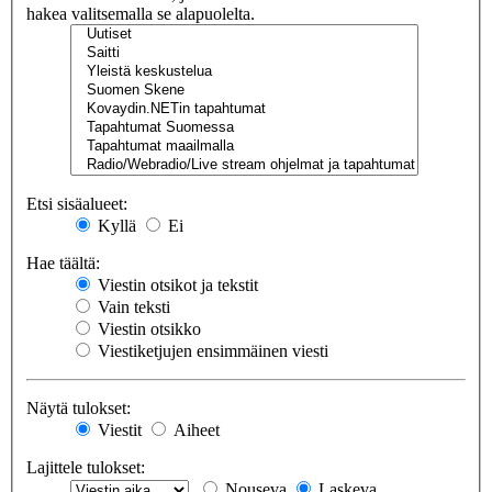
hakea valitsemalla se alapuolelta.
Etsi sisäalueet:
Kyllä
Ei
Hae täältä:
Viestin otsikot ja tekstit
Vain teksti
Viestin otsikko
Viestiketjujen ensimmäinen viesti
Näytä tulokset:
Viestit
Aiheet
Lajittele tulokset:
Nouseva
Laskeva