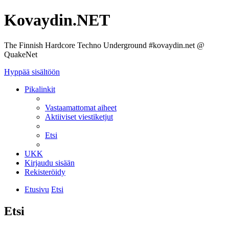
Kovaydin.NET
The Finnish Hardcore Techno Underground #kovaydin.net @
QuakeNet
Hyppää sisältöön
Pikalinkit
Vastaamattomat aiheet
Aktiiviset viestiketjut
Etsi
UKK
Kirjaudu sisään
Rekisteröidy
Etusivu
Etsi
Etsi