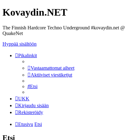
Kovaydin.NET
The Finnish Hardcore Techno Underground #kovaydin.net @
QuakeNet
Hyppää sisältöön
Pikalinkit
Vastaamattomat aiheet
Aktiiviset viestiketjut
Etsi
UKK
Kirjaudu sisään
Rekisteröidy
Etusivu
Etsi
Etsi