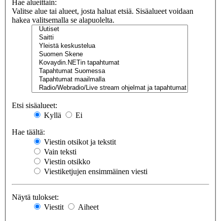
Hae alueittain:
Valitse alue tai alueet, josta haluat etsiä. Sisäalueet voidaan
hakea valitsemalla se alapuolelta.
Etsi sisäalueet:
Kyllä
Ei
Hae täältä:
Viestin otsikot ja tekstit
Vain teksti
Viestin otsikko
Viestiketjujen ensimmäinen viesti
Näytä tulokset:
Viestit
Aiheet