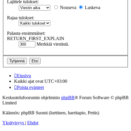
Lajittele tulokset:
Nouseva
Laskeva
Rajaa tulokset:
Palauta ensimmäiset:
RETURN_FIRST_EXPLAIN
Merkkiä viestistä.
Etusivu
Kaikki ajat ovat
UTC+03:00
Poista evästeet
Keskustelufoorumin ohjelmisto
phpBB
® Forum Software © phpBB
Limited
Käännös: phpBB Suomi (lurttinen, harritapio, Pettis)
Yksityisyys
|
Ehdot