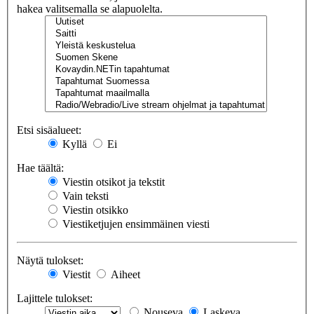
hakea valitsemalla se alapuolelta.
Etsi sisäalueet:
Kyllä
Ei
Hae täältä:
Viestin otsikot ja tekstit
Vain teksti
Viestin otsikko
Viestiketjujen ensimmäinen viesti
Näytä tulokset:
Viestit
Aiheet
Lajittele tulokset:
Nouseva
Laskeva