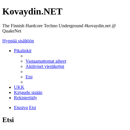
Kovaydin.NET
The Finnish Hardcore Techno Underground #kovaydin.net @
QuakeNet
Hyppää sisältöön
Pikalinkit
Vastaamattomat aiheet
Aktiiviset viestiketjut
Etsi
UKK
Kirjaudu sisään
Rekisteröidy
Etusivu
Etsi
Etsi