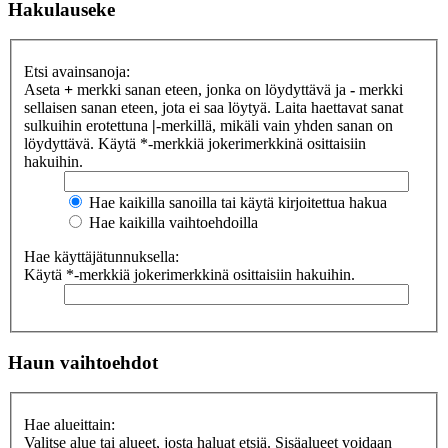
Hakulauseke
Etsi avainsanoja:
Aseta
+
merkki sanan eteen, jonka on löydyttävä ja
-
merkki
sellaisen sanan eteen, jota ei saa löytyä. Laita haettavat sanat
sulkuihin erotettuna
|
-merkillä, mikäli vain yhden sanan on
löydyttävä. Käytä *-merkkiä jokerimerkkinä osittaisiin
hakuihin.
Hae kaikilla sanoilla tai käytä kirjoitettua hakua
Hae kaikilla vaihtoehdoilla
Hae käyttäjätunnuksella:
Käytä *-merkkiä jokerimerkkinä osittaisiin hakuihin.
Haun vaihtoehdot
Hae alueittain:
Valitse alue tai alueet, josta haluat etsiä. Sisäalueet voidaan