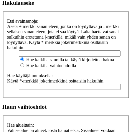
Hakulauseke
Etsi avainsanoja:
Aseta
+
merkki sanan eteen, jonka on löydyttävä ja
-
merkki
sellaisen sanan eteen, jota ei saa löytyä. Laita haettavat sanat
sulkuihin erotettuna
|
-merkillä, mikäli vain yhden sanan on
löydyttävä. Käytä *-merkkiä jokerimerkkinä osittaisiin
hakuihin.
Hae kaikilla sanoilla tai käytä kirjoitettua hakua
Hae kaikilla vaihtoehdoilla
Hae käyttäjätunnuksella:
Käytä *-merkkiä jokerimerkkinä osittaisiin hakuihin.
Haun vaihtoehdot
Hae alueittain:
Valitse alue tai alueet, josta haluat etsiä. Sisäalueet voidaan