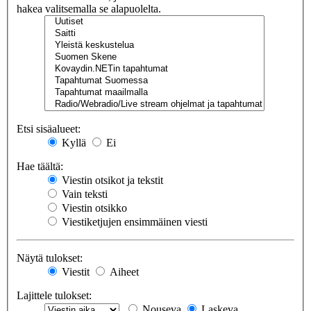
hakea valitsemalla se alapuolelta.
Etsi sisäalueet:
Kyllä
Ei
Hae täältä:
Viestin otsikot ja tekstit
Vain teksti
Viestin otsikko
Viestiketjujen ensimmäinen viesti
Näytä tulokset:
Viestit
Aiheet
Lajittele tulokset:
Nouseva
Laskeva