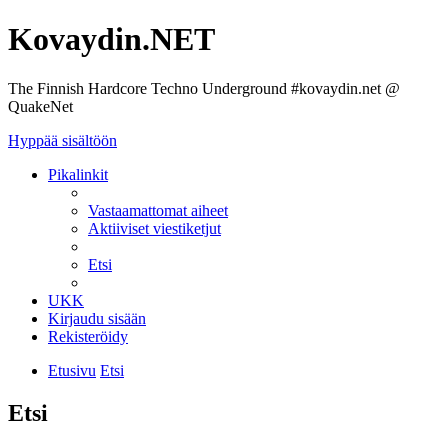
Kovaydin.NET
The Finnish Hardcore Techno Underground #kovaydin.net @
QuakeNet
Hyppää sisältöön
Pikalinkit
Vastaamattomat aiheet
Aktiiviset viestiketjut
Etsi
UKK
Kirjaudu sisään
Rekisteröidy
Etusivu
Etsi
Etsi