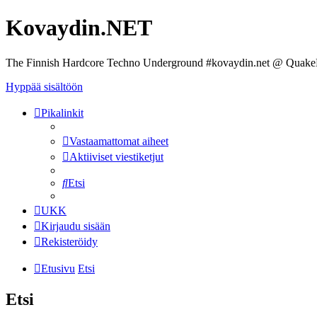
Kovaydin.NET
The Finnish Hardcore Techno Underground #kovaydin.net @ Quake
Hyppää sisältöön
Pikalinkit
Vastaamattomat aiheet
Aktiiviset viestiketjut
Etsi
UKK
Kirjaudu sisään
Rekisteröidy
Etusivu
Etsi
Etsi