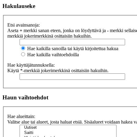
Hakulauseke
Etsi avainsanoja:
Aseta
+
merkki sanan eteen, jonka on löydyttävä ja
-
merkki sellaise
merkkiä jokerimerkkinä osittaisiin hakuihin.
Hae kaikilla sanoilla tai käytä kirjoitettua hakua
Hae kaikilla vaihtoehdoilla
Hae käyttäjätunnuksella:
Käytä *-merkkiä jokerimerkkinä osittaisiin hakuihin.
Haun vaihtoehdot
Hae alueittain:
Valitse alue tai alueet, josta haluat etsiä. Sisäalueet voidaan hakea v