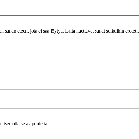
n sanan eteen, jota ei saa löytyä. Laita haettavat sanat sulkuihin erotet
alitsemalla se alapuolelta.