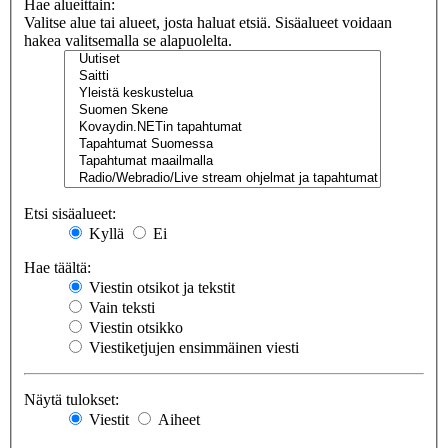
Hae alueittain:
Valitse alue tai alueet, josta haluat etsiä. Sisäalueet voidaan
hakea valitsemalla se alapuolelta.
Etsi sisäalueet:
Kyllä
Ei
Hae täältä:
Viestin otsikot ja tekstit
Vain teksti
Viestin otsikko
Viestiketjujen ensimmäinen viesti
Näytä tulokset:
Viestit
Aiheet