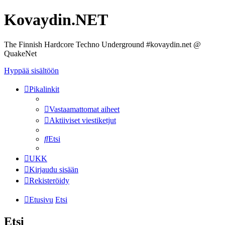
Kovaydin.NET
The Finnish Hardcore Techno Underground #kovaydin.net @
QuakeNet
Hyppää sisältöön
Pikalinkit
Vastaamattomat aiheet
Aktiiviset viestiketjut
Etsi
UKK
Kirjaudu sisään
Rekisteröidy
Etusivu
Etsi
Etsi