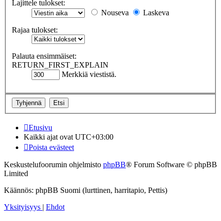
Lajittele tulokset:
Nouseva
Laskeva
Rajaa tulokset:
Palauta ensimmäiset:
RETURN_FIRST_EXPLAIN
Merkkiä viestistä.
Etusivu
Kaikki ajat ovat
UTC+03:00
Poista evästeet
Keskustelufoorumin ohjelmisto
phpBB
® Forum Software © phpBB
Limited
Käännös: phpBB Suomi (lurttinen, harritapio, Pettis)
Yksityisyys
|
Ehdot