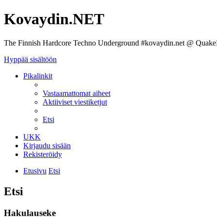
Kovaydin.NET
The Finnish Hardcore Techno Underground #kovaydin.net @ Quake
Hyppää sisältöön
Pikalinkit
Vastaamattomat aiheet
Aktiiviset viestiketjut
Etsi
UKK
Kirjaudu sisään
Rekisteröidy
Etusivu
Etsi
Etsi
Hakulauseke