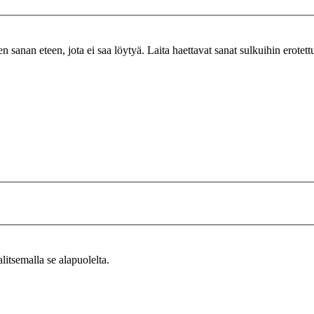
n sanan eteen, jota ei saa löytyä. Laita haettavat sanat sulkuihin erotet
alitsemalla se alapuolelta.