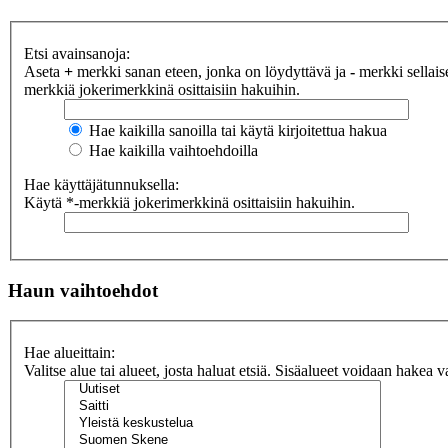
Etsi avainsanoja:
Aseta
+
merkki sanan eteen, jonka on löydyttävä ja
-
merkki sellaise
merkkiä jokerimerkkinä osittaisiin hakuihin.
Hae kaikilla sanoilla tai käytä kirjoitettua hakua
Hae kaikilla vaihtoehdoilla
Hae käyttäjätunnuksella:
Käytä *-merkkiä jokerimerkkinä osittaisiin hakuihin.
Haun vaihtoehdot
Hae alueittain:
Valitse alue tai alueet, josta haluat etsiä. Sisäalueet voidaan hakea v