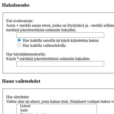
Hakulauseke
Etsi avainsanoja:
Aseta
+
merkki sanan eteen, jonka on löydyttävä ja
-
merkki sellaise
merkkiä jokerimerkkinä osittaisiin hakuihin.
Hae kaikilla sanoilla tai käytä kirjoitettua hakua
Hae kaikilla vaihtoehdoilla
Hae käyttäjätunnuksella:
Käytä *-merkkiä jokerimerkkinä osittaisiin hakuihin.
Haun vaihtoehdot
Hae alueittain:
Valitse alue tai alueet, josta haluat etsiä. Sisäalueet voidaan hakea v