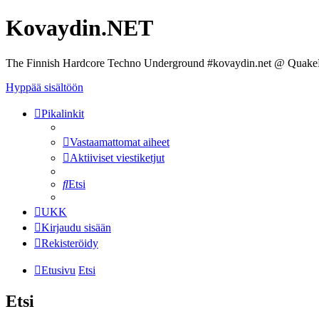
Kovaydin.NET
The Finnish Hardcore Techno Underground #kovaydin.net @ Quake
Hyppää sisältöön
Pikalinkit
Vastaamattomat aiheet
Aktiiviset viestiketjut
Etsi
UKK
Kirjaudu sisään
Rekisteröidy
Etusivu
Etsi
Etsi