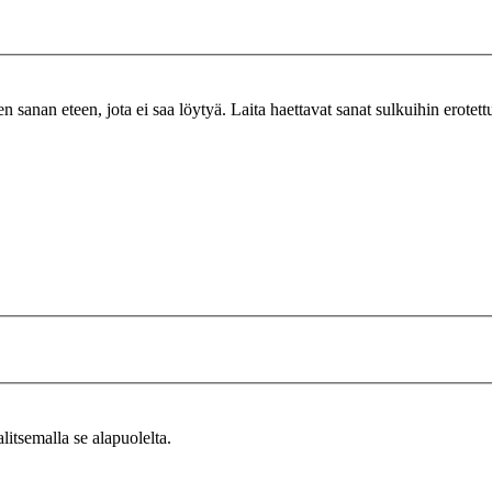
n sanan eteen, jota ei saa löytyä. Laita haettavat sanat sulkuihin erotet
alitsemalla se alapuolelta.