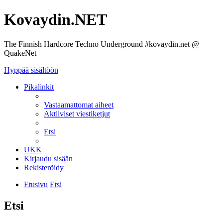
Kovaydin.NET
The Finnish Hardcore Techno Underground #kovaydin.net @
QuakeNet
Hyppää sisältöön
Pikalinkit
Vastaamattomat aiheet
Aktiiviset viestiketjut
Etsi
UKK
Kirjaudu sisään
Rekisteröidy
Etusivu
Etsi
Etsi