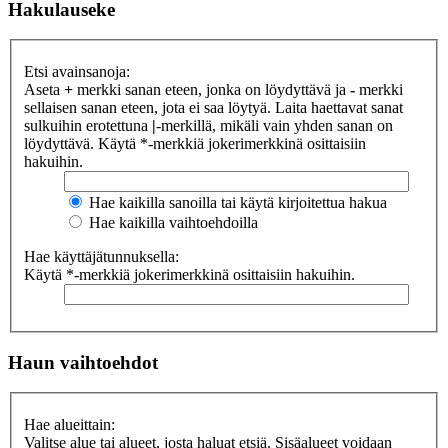
Hakulauseke
Etsi avainsanoja:
Aseta
+
merkki sanan eteen, jonka on löydyttävä ja
-
merkki
sellaisen sanan eteen, jota ei saa löytyä. Laita haettavat sanat
sulkuihin erotettuna
|
-merkillä, mikäli vain yhden sanan on
löydyttävä. Käytä *-merkkiä jokerimerkkinä osittaisiin
hakuihin.
Hae kaikilla sanoilla tai käytä kirjoitettua hakua
Hae kaikilla vaihtoehdoilla
Hae käyttäjätunnuksella:
Käytä *-merkkiä jokerimerkkinä osittaisiin hakuihin.
Haun vaihtoehdot
Hae alueittain:
Valitse alue tai alueet, josta haluat etsiä. Sisäalueet voidaan