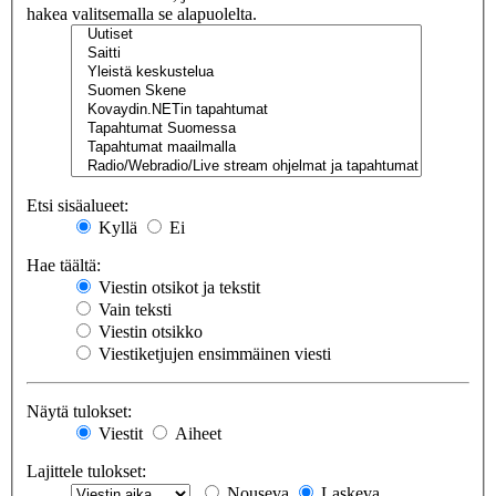
hakea valitsemalla se alapuolelta.
Etsi sisäalueet:
Kyllä
Ei
Hae täältä:
Viestin otsikot ja tekstit
Vain teksti
Viestin otsikko
Viestiketjujen ensimmäinen viesti
Näytä tulokset:
Viestit
Aiheet
Lajittele tulokset:
Nouseva
Laskeva