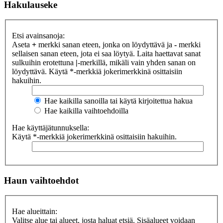
Hakulauseke
Etsi avainsanoja:
Aseta
+
merkki sanan eteen, jonka on löydyttävä ja
-
merkki
sellaisen sanan eteen, jota ei saa löytyä. Laita haettavat sanat
sulkuihin erotettuna
|
-merkillä, mikäli vain yhden sanan on
löydyttävä. Käytä *-merkkiä jokerimerkkinä osittaisiin
hakuihin.
Hae kaikilla sanoilla tai käytä kirjoitettua hakua
Hae kaikilla vaihtoehdoilla
Hae käyttäjätunnuksella:
Käytä *-merkkiä jokerimerkkinä osittaisiin hakuihin.
Haun vaihtoehdot
Hae alueittain:
Valitse alue tai alueet, josta haluat etsiä. Sisäalueet voidaan