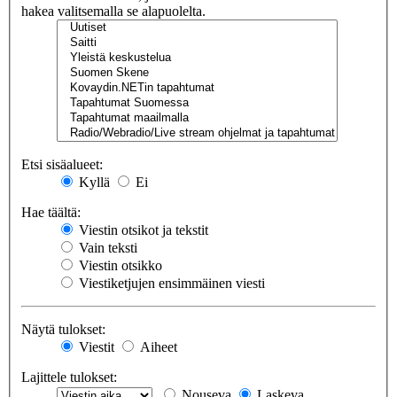
hakea valitsemalla se alapuolelta.
Etsi sisäalueet:
Kyllä
Ei
Hae täältä:
Viestin otsikot ja tekstit
Vain teksti
Viestin otsikko
Viestiketjujen ensimmäinen viesti
Näytä tulokset:
Viestit
Aiheet
Lajittele tulokset:
Nouseva
Laskeva