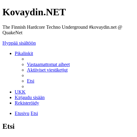
Kovaydin.NET
The Finnish Hardcore Techno Underground #kovaydin.net @
QuakeNet
Hyppää sisältöön
Pikalinkit
Vastaamattomat aiheet
Aktiiviset viestiketjut
Etsi
UKK
Kirjaudu sisään
Rekisteröidy
Etusivu
Etsi
Etsi