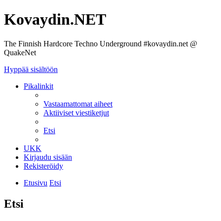
Kovaydin.NET
The Finnish Hardcore Techno Underground #kovaydin.net @
QuakeNet
Hyppää sisältöön
Pikalinkit
Vastaamattomat aiheet
Aktiiviset viestiketjut
Etsi
UKK
Kirjaudu sisään
Rekisteröidy
Etusivu
Etsi
Etsi