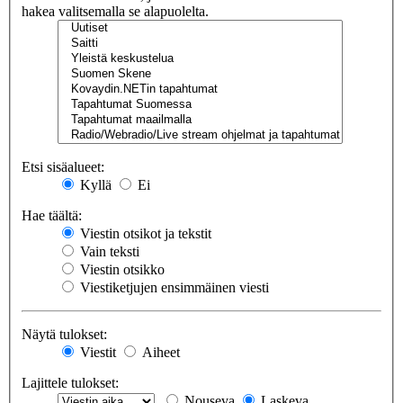
hakea valitsemalla se alapuolelta.
Etsi sisäalueet:
Kyllä
Ei
Hae täältä:
Viestin otsikot ja tekstit
Vain teksti
Viestin otsikko
Viestiketjujen ensimmäinen viesti
Näytä tulokset:
Viestit
Aiheet
Lajittele tulokset:
Nouseva
Laskeva