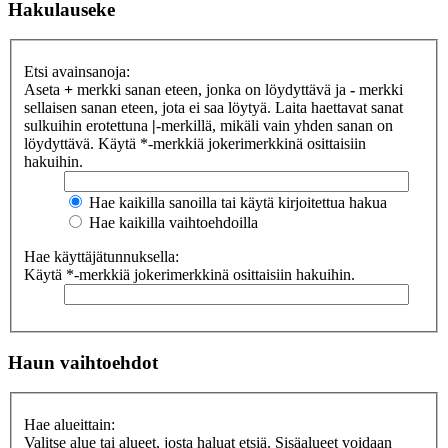
Hakulauseke
Etsi avainsanoja:
Aseta
+
merkki sanan eteen, jonka on löydyttävä ja
-
merkki
sellaisen sanan eteen, jota ei saa löytyä. Laita haettavat sanat
sulkuihin erotettuna
|
-merkillä, mikäli vain yhden sanan on
löydyttävä. Käytä *-merkkiä jokerimerkkinä osittaisiin
hakuihin.
Hae kaikilla sanoilla tai käytä kirjoitettua hakua
Hae kaikilla vaihtoehdoilla
Hae käyttäjätunnuksella:
Käytä *-merkkiä jokerimerkkinä osittaisiin hakuihin.
Haun vaihtoehdot
Hae alueittain:
Valitse alue tai alueet, josta haluat etsiä. Sisäalueet voidaan