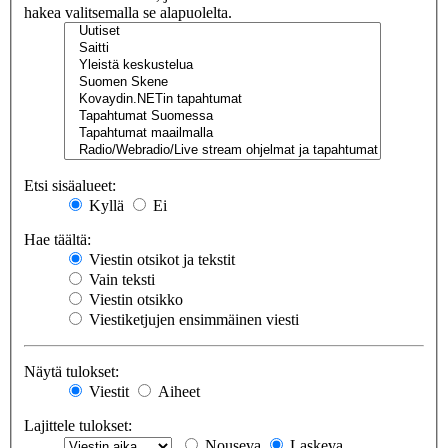
hakea valitsemalla se alapuolelta.
Etsi sisäalueet:
Kyllä
Ei
Hae täältä:
Viestin otsikot ja tekstit
Vain teksti
Viestin otsikko
Viestiketjujen ensimmäinen viesti
Näytä tulokset:
Viestit
Aiheet
Lajittele tulokset:
Nouseva
Laskeva