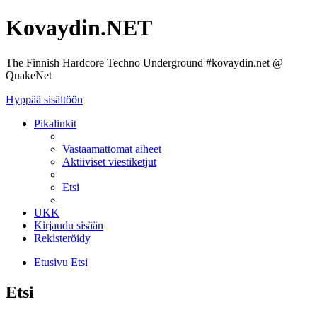
Kovaydin.NET
The Finnish Hardcore Techno Underground #kovaydin.net @
QuakeNet
Hyppää sisältöön
Pikalinkit
Vastaamattomat aiheet
Aktiiviset viestiketjut
Etsi
UKK
Kirjaudu sisään
Rekisteröidy
Etusivu
Etsi
Etsi