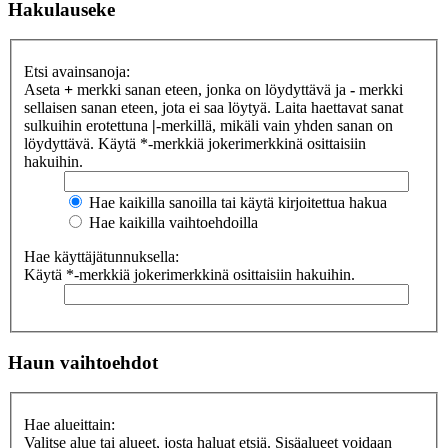
Hakulauseke
Etsi avainsanoja:
Aseta
+
merkki sanan eteen, jonka on löydyttävä ja
-
merkki
sellaisen sanan eteen, jota ei saa löytyä. Laita haettavat sanat
sulkuihin erotettuna
|
-merkillä, mikäli vain yhden sanan on
löydyttävä. Käytä *-merkkiä jokerimerkkinä osittaisiin
hakuihin.
Hae kaikilla sanoilla tai käytä kirjoitettua hakua
Hae kaikilla vaihtoehdoilla
Hae käyttäjätunnuksella:
Käytä *-merkkiä jokerimerkkinä osittaisiin hakuihin.
Haun vaihtoehdot
Hae alueittain:
Valitse alue tai alueet, josta haluat etsiä. Sisäalueet voidaan