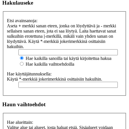
Hakulauseke
Etsi avainsanoja:
Aseta
+
merkki sanan eteen, jonka on löydyttävä ja
-
merkki
sellaisen sanan eteen, jota ei saa löytyä. Laita haettavat sanat
sulkuihin erotettuna
|
-merkillä, mikäli vain yhden sanan on
löydyttävä. Käytä *-merkkiä jokerimerkkinä osittaisiin
hakuihin.
Hae kaikilla sanoilla tai käytä kirjoitettua hakua
Hae kaikilla vaihtoehdoilla
Hae käyttäjätunnuksella:
Käytä *-merkkiä jokerimerkkinä osittaisiin hakuihin.
Haun vaihtoehdot
Hae alueittain:
Valitse alue tai alueet, josta haluat etsiä. Sisäalueet voidaan