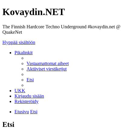
Kovaydin.NET
The Finnish Hardcore Techno Underground #kovaydin.net @
QuakeNet
Hyppää sisältöön
Pikalinkit
Vastaamattomat aiheet
Aktiiviset viestiketjut
Etsi
UKK
Kirjaudu sisään
Rekisteröidy
Etusivu
Etsi
Etsi