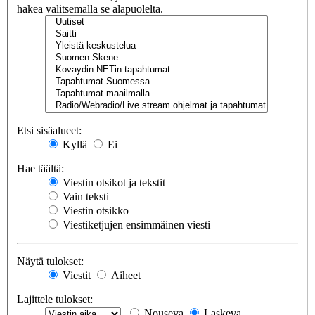
hakea valitsemalla se alapuolelta.
Etsi sisäalueet:
Kyllä
Ei
Hae täältä:
Viestin otsikot ja tekstit
Vain teksti
Viestin otsikko
Viestiketjujen ensimmäinen viesti
Näytä tulokset:
Viestit
Aiheet
Lajittele tulokset:
Nouseva
Laskeva