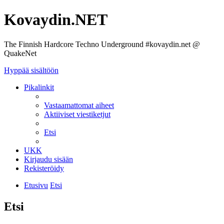
Kovaydin.NET
The Finnish Hardcore Techno Underground #kovaydin.net @
QuakeNet
Hyppää sisältöön
Pikalinkit
Vastaamattomat aiheet
Aktiiviset viestiketjut
Etsi
UKK
Kirjaudu sisään
Rekisteröidy
Etusivu
Etsi
Etsi