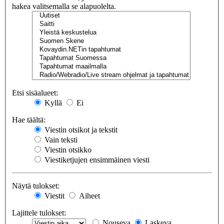
hakea valitsemalla se alapuolelta.
Etsi sisäalueet:
Kyllä
Ei
Hae täältä:
Viestin otsikot ja tekstit
Vain teksti
Viestin otsikko
Viestiketjujen ensimmäinen viesti
Näytä tulokset:
Viestit
Aiheet
Lajittele tulokset:
Nouseva
Laskeva