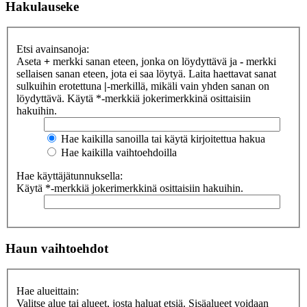
Hakulauseke
Etsi avainsanoja:
Aseta
+
merkki sanan eteen, jonka on löydyttävä ja
-
merkki
sellaisen sanan eteen, jota ei saa löytyä. Laita haettavat sanat
sulkuihin erotettuna
|
-merkillä, mikäli vain yhden sanan on
löydyttävä. Käytä *-merkkiä jokerimerkkinä osittaisiin
hakuihin.
Hae kaikilla sanoilla tai käytä kirjoitettua hakua
Hae kaikilla vaihtoehdoilla
Hae käyttäjätunnuksella:
Käytä *-merkkiä jokerimerkkinä osittaisiin hakuihin.
Haun vaihtoehdot
Hae alueittain:
Valitse alue tai alueet, josta haluat etsiä. Sisäalueet voidaan