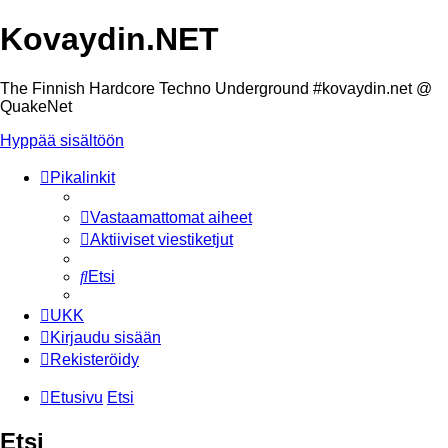
Kovaydin.NET
The Finnish Hardcore Techno Underground #kovaydin.net @
QuakeNet
Hyppää sisältöön
Pikalinkit
Vastaamattomat aiheet
Aktiiviset viestiketjut
Etsi
UKK
Kirjaudu sisään
Rekisteröidy
Etusivu
Etsi
Etsi