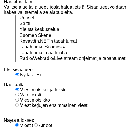
Hae alueittain:
Valitse alue tai alueet, josta haluat etsiä. Sisäalueet voidaan
hakea valitsemalla se alapuolelta.
Etsi sisäalueet:
Kyllä
Ei
Hae täältä:
Viestin otsikot ja tekstit
Vain teksti
Viestin otsikko
Viestiketjujen ensimmäinen viesti
Näytä tulokset:
Viestit
Aiheet