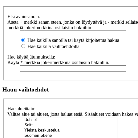
Etsi avainsanoja:
Aseta
+
merkki sanan eteen, jonka on löydyttävä ja
-
merkki sellaise
merkkiä jokerimerkkinä osittaisiin hakuihin.
Hae kaikilla sanoilla tai käytä kirjoitettua hakua
Hae kaikilla vaihtoehdoilla
Hae käyttäjätunnuksella:
Käytä *-merkkiä jokerimerkkinä osittaisiin hakuihin.
Haun vaihtoehdot
Hae alueittain:
Valitse alue tai alueet, josta haluat etsiä. Sisäalueet voidaan hakea v