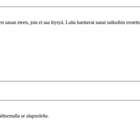
n sanan eteen, jota ei saa löytyä. Laita haettavat sanat sulkuihin erotet
alitsemalla se alapuolelta.