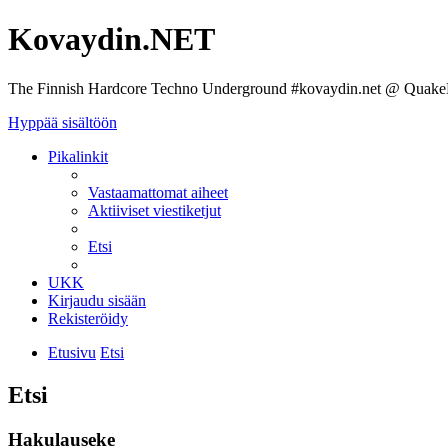
Kovaydin.NET
The Finnish Hardcore Techno Underground #kovaydin.net @ Quake
Hyppää sisältöön
Pikalinkit
Vastaamattomat aiheet
Aktiiviset viestiketjut
Etsi
UKK
Kirjaudu sisään
Rekisteröidy
Etusivu
Etsi
Etsi
Hakulauseke