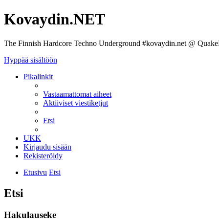
Kovaydin.NET
The Finnish Hardcore Techno Underground #kovaydin.net @ Quake
Hyppää sisältöön
Pikalinkit
Vastaamattomat aiheet
Aktiiviset viestiketjut
Etsi
UKK
Kirjaudu sisään
Rekisteröidy
Etusivu
Etsi
Etsi
Hakulauseke