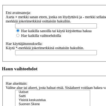
Etsi avainsanoja:
Aseta
+
merkki sanan eteen, jonka on löydyttävä ja
-
merkki sellaise
merkkiä jokerimerkkinä osittaisiin hakuihin.
Hae kaikilla sanoilla tai käytä kirjoitettua hakua
Hae kaikilla vaihtoehdoilla
Hae käyttäjätunnuksella:
Käytä *-merkkiä jokerimerkkinä osittaisiin hakuihin.
Haun vaihtoehdot
Hae alueittain:
Valitse alue tai alueet, josta haluat etsiä. Sisäalueet voidaan hakea v