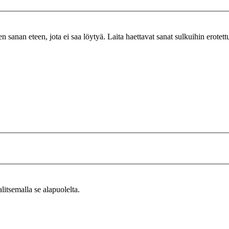
n sanan eteen, jota ei saa löytyä. Laita haettavat sanat sulkuihin erotet
alitsemalla se alapuolelta.