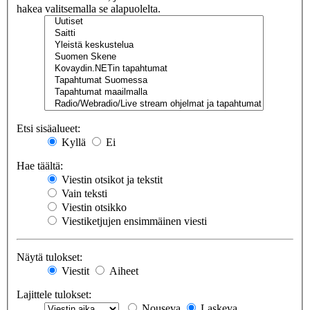
hakea valitsemalla se alapuolelta.
Etsi sisäalueet:
Kyllä
Ei
Hae täältä:
Viestin otsikot ja tekstit
Vain teksti
Viestin otsikko
Viestiketjujen ensimmäinen viesti
Näytä tulokset:
Viestit
Aiheet
Lajittele tulokset:
Nouseva
Laskeva