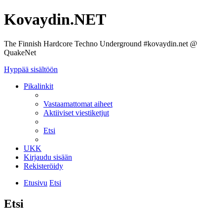
Kovaydin.NET
The Finnish Hardcore Techno Underground #kovaydin.net @
QuakeNet
Hyppää sisältöön
Pikalinkit
Vastaamattomat aiheet
Aktiiviset viestiketjut
Etsi
UKK
Kirjaudu sisään
Rekisteröidy
Etusivu
Etsi
Etsi