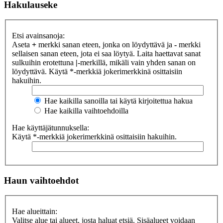
Hakulauseke
Etsi avainsanoja:
Aseta
+
merkki sanan eteen, jonka on löydyttävä ja
-
merkki
sellaisen sanan eteen, jota ei saa löytyä. Laita haettavat sanat
sulkuihin erotettuna
|
-merkillä, mikäli vain yhden sanan on
löydyttävä. Käytä *-merkkiä jokerimerkkinä osittaisiin
hakuihin.
Hae kaikilla sanoilla tai käytä kirjoitettua hakua
Hae kaikilla vaihtoehdoilla
Hae käyttäjätunnuksella:
Käytä *-merkkiä jokerimerkkinä osittaisiin hakuihin.
Haun vaihtoehdot
Hae alueittain:
Valitse alue tai alueet, josta haluat etsiä. Sisäalueet voidaan