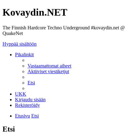
Kovaydin.NET
The Finnish Hardcore Techno Underground #kovaydin.net @
QuakeNet
Hyppää sisältöön
Pikalinkit
Vastaamattomat aiheet
Aktiiviset viestiketjut
Etsi
UKK
Kirjaudu sisään
Rekisteröidy
Etusivu
Etsi
Etsi