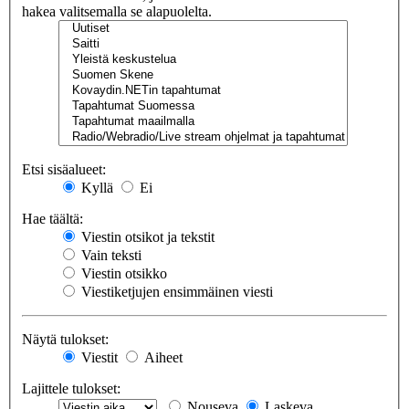
hakea valitsemalla se alapuolelta.
Etsi sisäalueet:
Kyllä
Ei
Hae täältä:
Viestin otsikot ja tekstit
Vain teksti
Viestin otsikko
Viestiketjujen ensimmäinen viesti
Näytä tulokset:
Viestit
Aiheet
Lajittele tulokset:
Nouseva
Laskeva