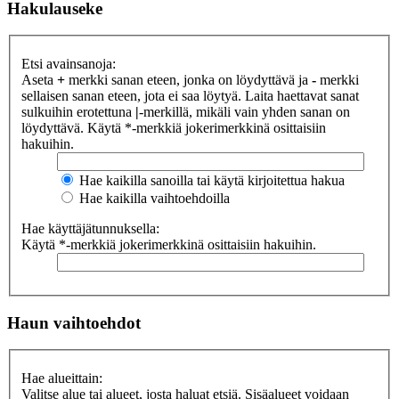
Hakulauseke
Etsi avainsanoja:
Aseta
+
merkki sanan eteen, jonka on löydyttävä ja
-
merkki
sellaisen sanan eteen, jota ei saa löytyä. Laita haettavat sanat
sulkuihin erotettuna
|
-merkillä, mikäli vain yhden sanan on
löydyttävä. Käytä *-merkkiä jokerimerkkinä osittaisiin
hakuihin.
Hae kaikilla sanoilla tai käytä kirjoitettua hakua
Hae kaikilla vaihtoehdoilla
Hae käyttäjätunnuksella:
Käytä *-merkkiä jokerimerkkinä osittaisiin hakuihin.
Haun vaihtoehdot
Hae alueittain:
Valitse alue tai alueet, josta haluat etsiä. Sisäalueet voidaan