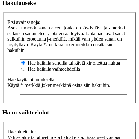
Hakulauseke
Etsi avainsanoja:
Aseta
+
merkki sanan eteen, jonka on löydyttävä ja
-
merkki
sellaisen sanan eteen, jota ei saa löytyä. Laita haettavat sanat
sulkuihin erotettuna
|
-merkillä, mikäli vain yhden sanan on
löydyttävä. Käytä *-merkkiä jokerimerkkinä osittaisiin
hakuihin.
Hae kaikilla sanoilla tai käytä kirjoitettua hakua
Hae kaikilla vaihtoehdoilla
Hae käyttäjätunnuksella:
Käytä *-merkkiä jokerimerkkinä osittaisiin hakuihin.
Haun vaihtoehdot
Hae alueittain:
Valitse alue tai alueet, josta haluat etsiä. Sisäalueet voidaan