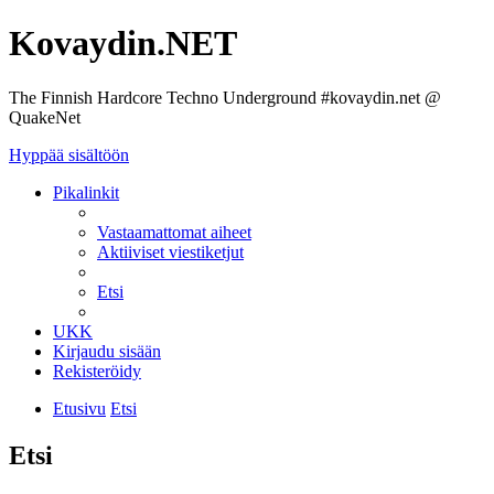
Kovaydin.NET
The Finnish Hardcore Techno Underground #kovaydin.net @
QuakeNet
Hyppää sisältöön
Pikalinkit
Vastaamattomat aiheet
Aktiiviset viestiketjut
Etsi
UKK
Kirjaudu sisään
Rekisteröidy
Etusivu
Etsi
Etsi