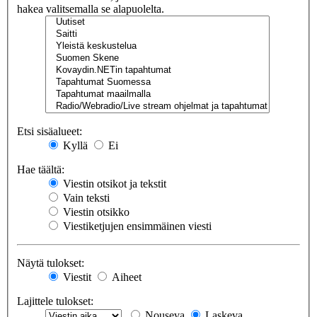
hakea valitsemalla se alapuolelta.
Etsi sisäalueet:
Kyllä
Ei
Hae täältä:
Viestin otsikot ja tekstit
Vain teksti
Viestin otsikko
Viestiketjujen ensimmäinen viesti
Näytä tulokset:
Viestit
Aiheet
Lajittele tulokset:
Nouseva
Laskeva