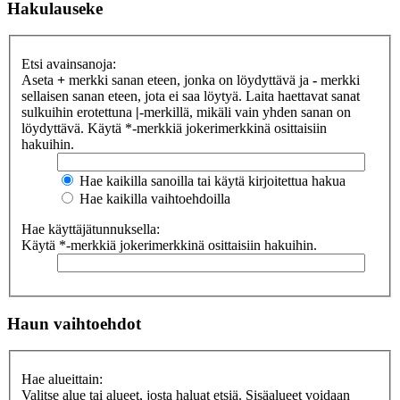
Hakulauseke
Etsi avainsanoja:
Aseta
+
merkki sanan eteen, jonka on löydyttävä ja
-
merkki
sellaisen sanan eteen, jota ei saa löytyä. Laita haettavat sanat
sulkuihin erotettuna
|
-merkillä, mikäli vain yhden sanan on
löydyttävä. Käytä *-merkkiä jokerimerkkinä osittaisiin
hakuihin.
Hae kaikilla sanoilla tai käytä kirjoitettua hakua
Hae kaikilla vaihtoehdoilla
Hae käyttäjätunnuksella:
Käytä *-merkkiä jokerimerkkinä osittaisiin hakuihin.
Haun vaihtoehdot
Hae alueittain:
Valitse alue tai alueet, josta haluat etsiä. Sisäalueet voidaan