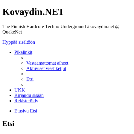
Kovaydin.NET
The Finnish Hardcore Techno Underground #kovaydin.net @
QuakeNet
Hyppää sisältöön
Pikalinkit
Vastaamattomat aiheet
Aktiiviset viestiketjut
Etsi
UKK
Kirjaudu sisään
Rekisteröidy
Etusivu
Etsi
Etsi