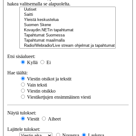
hakea valitsemalla se alapuolelta.
Etsi sisäalueet:
Kyllä
Ei
Hae täältä:
Viestin otsikot ja tekstit
Vain teksti
Viestin otsikko
Viestiketjujen ensimmäinen viesti
Näytä tulokset:
Viestit
Aiheet
Lajittele tulokset:
Nouseva
Laskeva