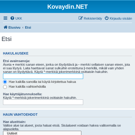
Kovaydin.NET
UKK
Rekisteröidy
Kirjaudu sisään
Etusivu
Etsi
Etsi
HAKULAUSEKE
Etsi avainsanoja:
Aseta
+
merkki sanan eteen, jonka on löydyttävä ja
-
merkki sellaisen sanan eteen, jota
ei saa löytyä. Laita haettavat sanat sulkuihin erotettuna
|
-merkillä, mikäli vain yhden
sanan on löydyttävä. Käytä *-merkkiä jokerimerkkinä osittaisiin hakuihin.
Hae kaikilla sanoilla tai käytä kirjoitettua hakua
Hae kaikilla vaihtoehdoilla
Hae käyttäjätunnuksella:
Käytä *-merkkiä jokerimerkkinä osittaisiin hakuihin.
HAUN VAIHTOEHDOT
Hae alueittain:
Valitse alue tai alueet, josta haluat etsiä. Sisäalueet voidaan hakea valitsemalla se
alapuolelta.