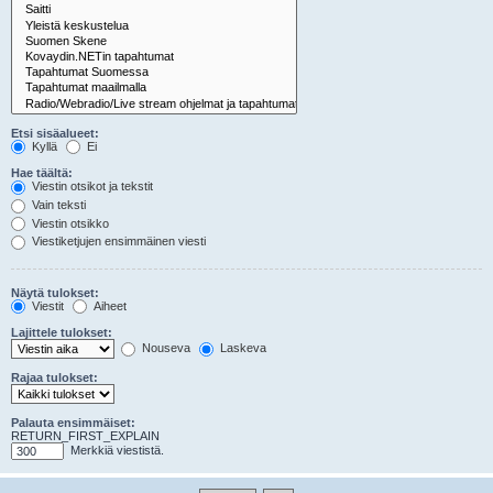
Etsi sisäalueet:
Kyllä
Ei
Hae täältä:
Viestin otsikot ja tekstit
Vain teksti
Viestin otsikko
Viestiketjujen ensimmäinen viesti
Näytä tulokset:
Viestit
Aiheet
Lajittele tulokset:
Nouseva
Laskeva
Rajaa tulokset:
Palauta ensimmäiset:
RETURN_FIRST_EXPLAIN
Merkkiä viestistä.