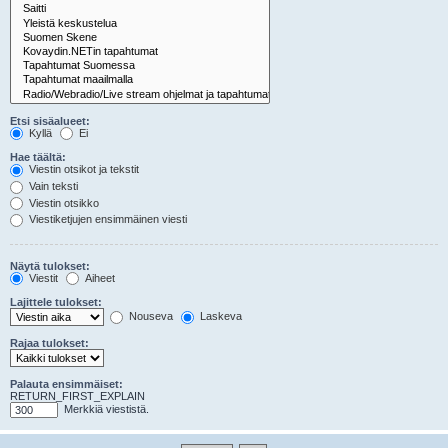
Etsi sisäalueet:
Kyllä
Ei
Hae täältä:
Viestin otsikot ja tekstit
Vain teksti
Viestin otsikko
Viestiketjujen ensimmäinen viesti
Näytä tulokset:
Viestit
Aiheet
Lajittele tulokset:
Nouseva
Laskeva
Rajaa tulokset:
Palauta ensimmäiset:
RETURN_FIRST_EXPLAIN
Merkkiä viestistä.