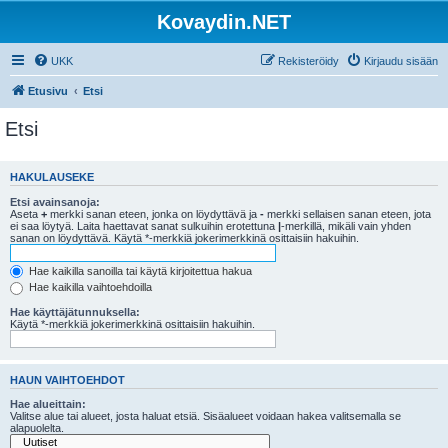
Kovaydin.NET
UKK
Rekisteröidy
Kirjaudu sisään
Etusivu
Etsi
Etsi
HAKULAUSEKE
Etsi avainsanoja:
Aseta
+
merkki sanan eteen, jonka on löydyttävä ja
-
merkki sellaisen sanan eteen, jota
ei saa löytyä. Laita haettavat sanat sulkuihin erotettuna
|
-merkillä, mikäli vain yhden
sanan on löydyttävä. Käytä *-merkkiä jokerimerkkinä osittaisiin hakuihin.
Hae kaikilla sanoilla tai käytä kirjoitettua hakua
Hae kaikilla vaihtoehdoilla
Hae käyttäjätunnuksella:
Käytä *-merkkiä jokerimerkkinä osittaisiin hakuihin.
HAUN VAIHTOEHDOT
Hae alueittain:
Valitse alue tai alueet, josta haluat etsiä. Sisäalueet voidaan hakea valitsemalla se
alapuolelta.