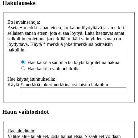
Hakulauseke
Etsi avainsanoja:
Aseta
+
merkki sanan eteen, jonka on löydyttävä ja
-
merkki
sellaisen sanan eteen, jota ei saa löytyä. Laita haettavat sanat
sulkuihin erotettuna
|
-merkillä, mikäli vain yhden sanan on
löydyttävä. Käytä *-merkkiä jokerimerkkinä osittaisiin
hakuihin.
Hae kaikilla sanoilla tai käytä kirjoitettua hakua
Hae kaikilla vaihtoehdoilla
Hae käyttäjätunnuksella:
Käytä *-merkkiä jokerimerkkinä osittaisiin hakuihin.
Haun vaihtoehdot
Hae alueittain:
Valitse alue tai alueet, josta haluat etsiä. Sisäalueet voidaan