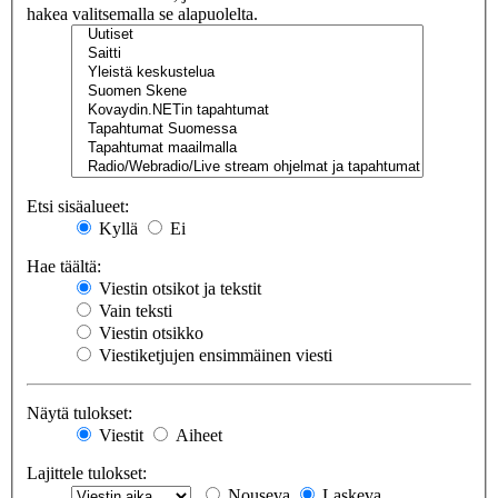
hakea valitsemalla se alapuolelta.
Etsi sisäalueet:
Kyllä
Ei
Hae täältä:
Viestin otsikot ja tekstit
Vain teksti
Viestin otsikko
Viestiketjujen ensimmäinen viesti
Näytä tulokset:
Viestit
Aiheet
Lajittele tulokset:
Nouseva
Laskeva