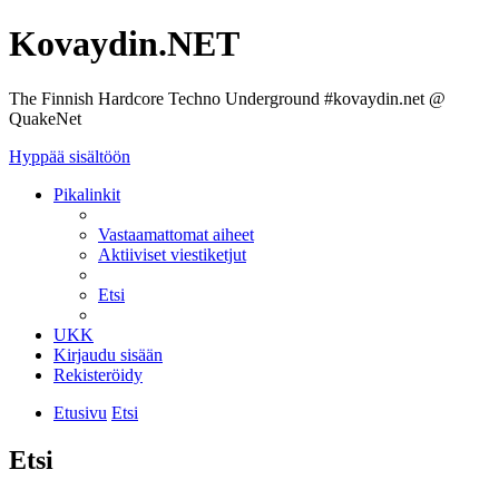
Kovaydin.NET
The Finnish Hardcore Techno Underground #kovaydin.net @
QuakeNet
Hyppää sisältöön
Pikalinkit
Vastaamattomat aiheet
Aktiiviset viestiketjut
Etsi
UKK
Kirjaudu sisään
Rekisteröidy
Etusivu
Etsi
Etsi