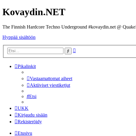
Kovaydin.NET
The Finnish Hardcore Techno Underground #kovaydin.net @ Quake
Hyppää sisältöön
Tarkennettu
Etsi
haku
Pikalinkit
Vastaamattomat aiheet
Aktiiviset viestiketjut
Etsi
UKK
Kirjaudu sisään
Rekisteröidy
Etusivu