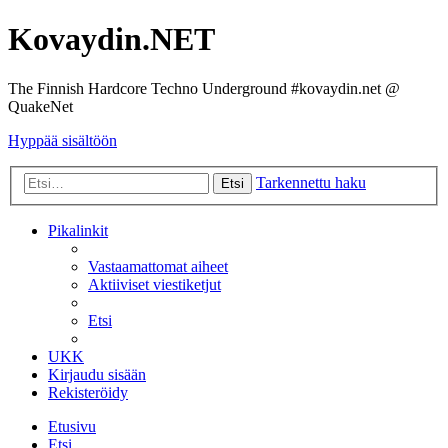
Kovaydin.NET
The Finnish Hardcore Techno Underground #kovaydin.net @
QuakeNet
Hyppää sisältöön
Tarkennettu haku
Etsi
Pikalinkit
Vastaamattomat aiheet
Aktiiviset viestiketjut
Etsi
UKK
Kirjaudu sisään
Rekisteröidy
Etusivu
Etsi