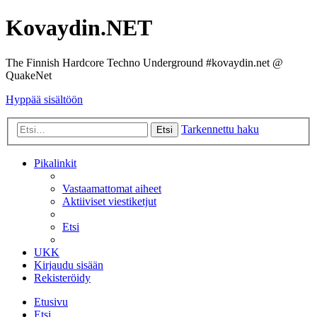
Kovaydin.NET
The Finnish Hardcore Techno Underground #kovaydin.net @
QuakeNet
Hyppää sisältöön
Tarkennettu haku
Etsi
Pikalinkit
Vastaamattomat aiheet
Aktiiviset viestiketjut
Etsi
UKK
Kirjaudu sisään
Rekisteröidy
Etusivu
Etsi