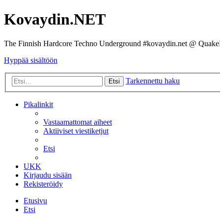
Kovaydin.NET
The Finnish Hardcore Techno Underground #kovaydin.net @ Quake
Hyppää sisältöön
Tarkennettu haku
Etsi
Pikalinkit
Vastaamattomat aiheet
Aktiiviset viestiketjut
Etsi
UKK
Kirjaudu sisään
Rekisteröidy
Etusivu
Etsi