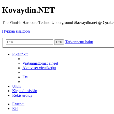
Kovaydin.NET
The Finnish Hardcore Techno Underground #kovaydin.net @ Quake
Hyppää sisältöön
Tarkennettu haku
Etsi
Pikalinkit
Vastaamattomat aiheet
Aktiiviset viestiketjut
Etsi
UKK
Kirjaudu sisään
Rekisteröidy
Etusivu
Etsi