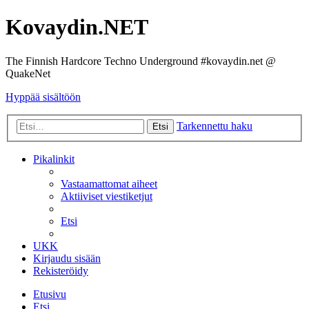
Kovaydin.NET
The Finnish Hardcore Techno Underground #kovaydin.net @
QuakeNet
Hyppää sisältöön
Tarkennettu haku
Etsi
Pikalinkit
Vastaamattomat aiheet
Aktiiviset viestiketjut
Etsi
UKK
Kirjaudu sisään
Rekisteröidy
Etusivu
Etsi