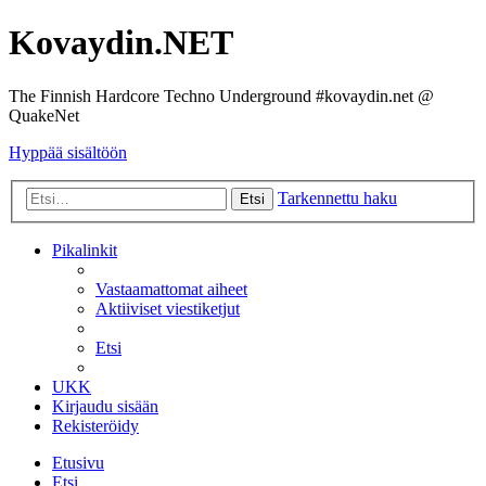
Kovaydin.NET
The Finnish Hardcore Techno Underground #kovaydin.net @
QuakeNet
Hyppää sisältöön
Tarkennettu haku
Etsi
Pikalinkit
Vastaamattomat aiheet
Aktiiviset viestiketjut
Etsi
UKK
Kirjaudu sisään
Rekisteröidy
Etusivu
Etsi