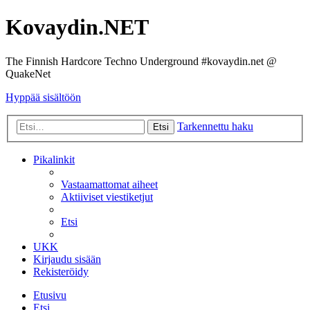
Kovaydin.NET
The Finnish Hardcore Techno Underground #kovaydin.net @
QuakeNet
Hyppää sisältöön
Tarkennettu haku
Etsi
Pikalinkit
Vastaamattomat aiheet
Aktiiviset viestiketjut
Etsi
UKK
Kirjaudu sisään
Rekisteröidy
Etusivu
Etsi