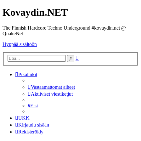
Kovaydin.NET
The Finnish Hardcore Techno Underground #kovaydin.net @
QuakeNet
Hyppää sisältöön
Tarkennettu
Etsi
haku
Pikalinkit
Vastaamattomat aiheet
Aktiiviset viestiketjut
Etsi
UKK
Kirjaudu sisään
Rekisteröidy