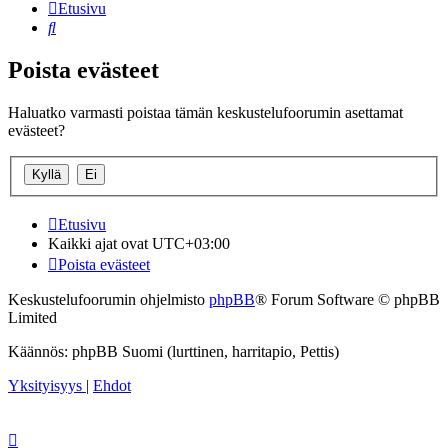
Etusivu
Etsi
Poista evästeet
Haluatko varmasti poistaa tämän keskustelufoorumin asettamat
evästeet?
Etusivu
Kaikki ajat ovat
UTC+03:00
Poista evästeet
Keskustelufoorumin ohjelmisto
phpBB
® Forum Software © phpBB
Limited
Käännös: phpBB Suomi (lurttinen, harritapio, Pettis)
Yksityisyys
|
Ehdot