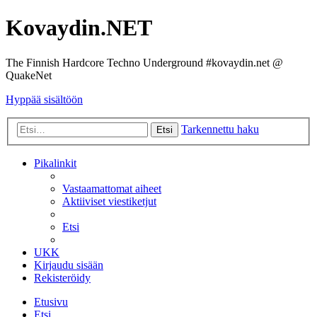
Kovaydin.NET
The Finnish Hardcore Techno Underground #kovaydin.net @
QuakeNet
Hyppää sisältöön
Tarkennettu haku
Etsi
Pikalinkit
Vastaamattomat aiheet
Aktiiviset viestiketjut
Etsi
UKK
Kirjaudu sisään
Rekisteröidy
Etusivu
Etsi