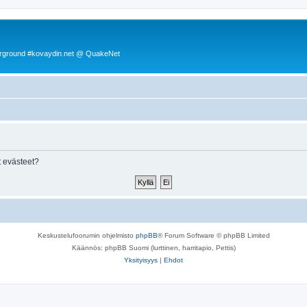
rground #kovaydin.net @ QuakeNet
 evästeet?
Keskustelufoorumin ohjelmisto
phpBB
® Forum Software © phpBB Limited
Käännös: phpBB Suomi (lurttinen, harritapio, Pettis)
Yksityisyys
|
Ehdot